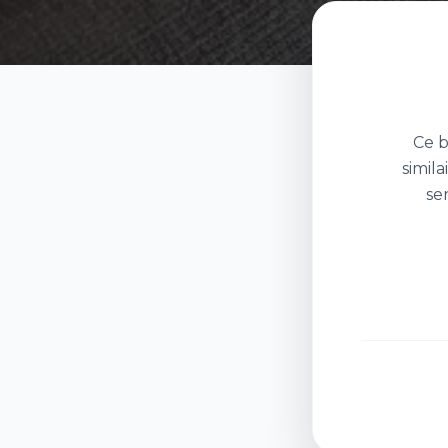
Ce b
simil
se