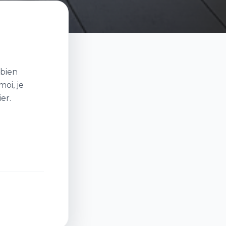
 bien
oi, je
er.