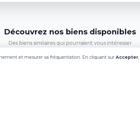
Découvrez nos biens disponibles
Des biens similaires qui pourraient vous intéresser
onnement et mesurer sa fréquentation. En cliquant sur
Accepter
179 000 €
3
Maison 3 Pièces VIARMES
Ma
VIARMES