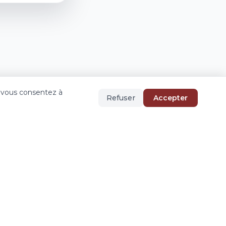
, vous consentez à
Refuser
Accepter
95 000 €
ison 5 Pièces VIARMES
VIARMES