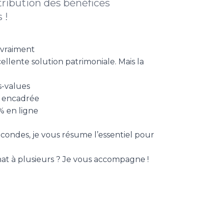
tribution des bénéfices
 !
 vraiment
llente solution patrimoniale. Mais la
s-values
s encadrée
% en ligne
econdes, je vous résume l’essentiel pour
hat à plusieurs ? Je vous accompagne !